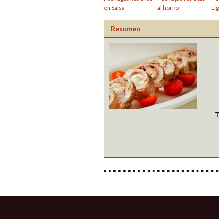
en Salsa
al horno
Lig
Resumen
T