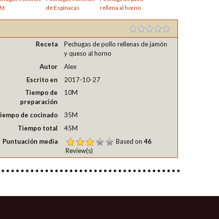
ht
de Espinacas
rellena al horno
Receta
Pechugas de pollo rellenas de jamón
y queso al horno
Autor
Alex
Escrito en
2017-10-27
Tiempo de
10M
preparación
iempo de cocinado
35M
Tiempo total
45M
Puntuación media
Based on
46
Review(s)