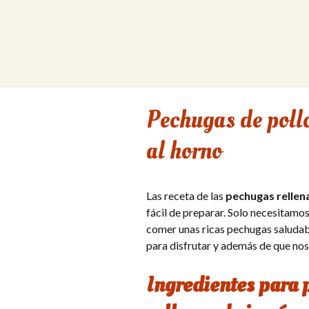
Saltar
al
contenido
Pechugas de pollo
al horno
Las receta de las
p
echugas rellen
fácil de preparar. Solo necesitamo
comer unas ricas pechugas saludab
para disfrutar y además de que no
Ingredientes para 