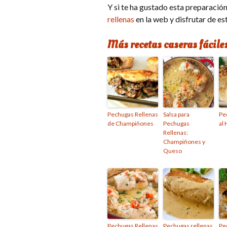
Y si te ha gustado esta preparació
rellenas
en la web y disfrutar de es
Más recetas caseras fácile
Pechugas Rellenas
Salsa para
Pe
de Champiñones
Pechugas
al 
Rellenas:
Champiñones y
Queso
Pechugas Rellenas
Pechugas rellenas
Pe