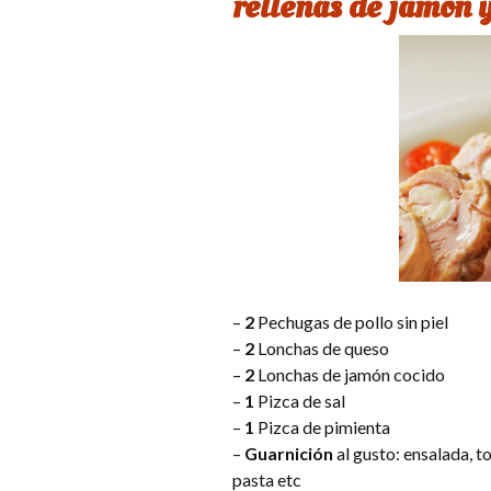
rellenas de jamón y
–
2
Pechugas de pollo sin piel
–
2
Lonchas de queso
–
2
Lonchas de jamón cocido
–
1
Pizca de sal
–
1
Pizca de pimienta
–
Guarnición
al gusto: ensalada, to
pasta etc