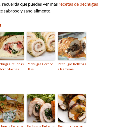
n, recuerda que puedes ver más
recetas de pechugas
te sabroso y sano alimento.
s
chugas Rellenas
Pechugas Cordon
Pechugas Rellenas
Horno fáciles
Blue
a la Crema
chugas Rellenas
Pechugas Rellenas
Pechuga de pavo