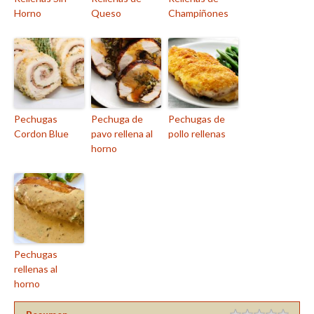
Horno
Queso
Champiñones
Pechugas
Pechuga de
Pechugas de
Cordon Blue
pavo rellena al
pollo rellenas
horno
Pechugas
rellenas al
horno